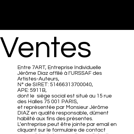
es de
7ART
Studio de création vidéo et
photo
Ventes
Entre 7ART, Entreprise Individuelle
Jérôme Diaz affilié à l’URSSAF des
Artistes-Auteurs,
N° de SIRET: 51466313700040,
APE: 5911B,
dont le siège social est situé au 15 rue
des Halles 75 001 PARIS,
et représentée par Monsieur Jérôme
DIAZ en qualité responsable, dûment
habilité aux fins des présentes.
L’entreprise peut être jointe par email en
cliquant sur le formulaire de contact